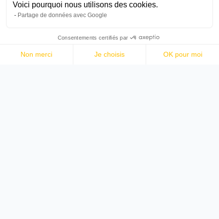
Voici pourquoi nous utilisons des cookies.
Partage de données avec Google
Consentements certifiés par
Non merci
Je choisis
OK pour moi
Axeptio consent
Plateforme de Gestion du Consentement : Personnalisez vos O
Notre plateforme vous permet d'adapter et de gérer vos paramètr
La plateforme de gamification pour créer des campagnes
marketing interactives qui engagent et convertissent.
Un produit développé par
à Marseille.
PLATEFORME