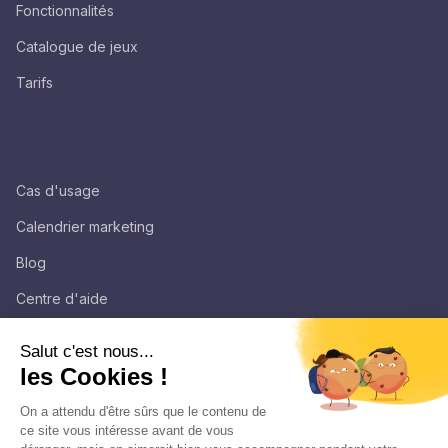
Fonctionnalités
Catalogue de jeux
Tarifs
Cas d'usage
Calendrier marketing
Blog
Centre d'aide
Salut c'est nous...
LÉGAL
les Cookies !
Mentions légales
On a attendu d'être sûrs que le contenu de
ce site vous intéresse avant de vous
Politique de confidentialité